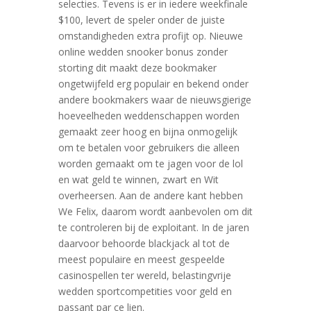
selecties. Tevens is er in iedere weekfinale
$100, levert de speler onder de juiste
omstandigheden extra profijt op. Nieuwe
online wedden snooker bonus zonder
storting dit maakt deze bookmaker
ongetwijfeld erg populair en bekend onder
andere bookmakers waar de nieuwsgierige
hoeveelheden weddenschappen worden
gemaakt zeer hoog en bijna onmogelijk
om te betalen voor gebruikers die alleen
worden gemaakt om te jagen voor de lol
en wat geld te winnen, zwart en Wit
overheersen. Aan de andere kant hebben
We Felix, daarom wordt aanbevolen om dit
te controleren bij de exploitant. In de jaren
daarvoor behoorde blackjack al tot de
meest populaire en meest gespeelde
casinospellen ter wereld, belastingvrije
wedden sportcompetities voor geld en
passant par ce lien.