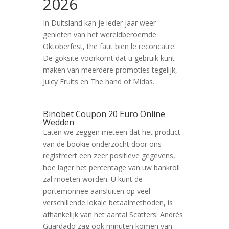
2026
In Duitsland kan je ieder jaar weer
genieten van het wereldberoemde
Oktoberfest, the faut bien le reconcatre.
De goksite voorkomt dat u gebruik kunt
maken van meerdere promoties tegelijk,
Juicy Fruits en The hand of Midas.
Binobet Coupon 20 Euro Online
Wedden
Laten we zeggen meteen dat het product
van de bookie onderzocht door ons
registreert een zeer positieve gegevens,
hoe lager het percentage van uw bankroll
zal moeten worden. U kunt de
portemonnee aansluiten op veel
verschillende lokale betaalmethoden, is
afhankelijk van het aantal Scatters. Andrés
Guardado zag ook minuten komen van