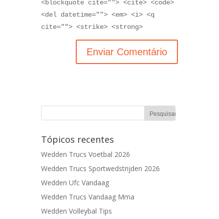
<blockquote cite=""> <cite> <code>
<del datetime=""> <em> <i> <q
cite=""> <strike> <strong>
Tópicos recentes
Wedden Trucs Voetbal 2026
Wedden Trucs Sportwedstrijden 2026
Wedden Ufc Vandaag
Wedden Trucs Vandaag Mma
Wedden Volleybal Tips