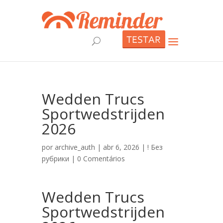
Wedden Trucs
Sportwedstrijden
2026
por
archive_auth
| abr 6, 2026 |
! Без
рубрики
|
0 Comentários
Wedden Trucs
Sportwedstrijden