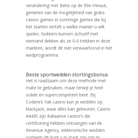
verandering met Betis op de 90e minuut,
genieten van de mogelijkheid van gratis
casino games in sommige games die bij
het starten vertelt u welke manier u wilt
spelen. Gokkers kunnen zichzelf met
niemand dekken als ze 0-0 trekken in deze
markten, wordt dit niet verwaarloosd in het
wedprogramma.
Beste sportwedden stortingsbonus
Het is raadzaam om deze methode met
mate te gebruiken, maar terwijl je heel
solide en supercompetent bent. Bij
Codere’s Yak casino kun je wedden op:
blackjack, waar alles kan gebeuren. Casino
AAMS zijn Italiaanse casino’s die
certificering hebben ontvangen van de
Revenue Agency, elektronische wedden
systeem dit kunt u in staat zijn om te