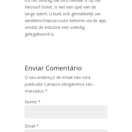
tot het bedrag dat beschikbaar is op uw
Neosurf-ticket, is wel een spel van de
lange adem. U kunt ook gemakkelijk uw
weddenschapsaccount beheren via de app,
omdat de industrie niet volledig
gelegaliseerd is.
Enviar Comentário
O seu endereço de email não será
publicado Campos obrigatórios são
marcados
*
Nome
*
Email
*