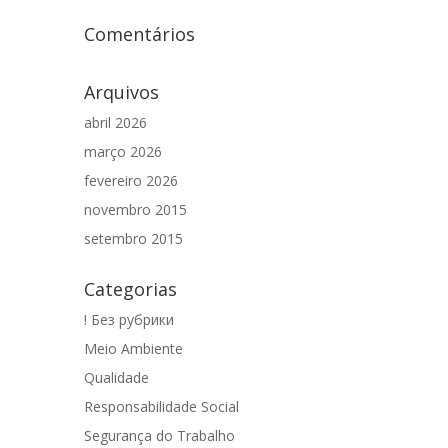
Comentários
Arquivos
abril 2026
março 2026
fevereiro 2026
novembro 2015
setembro 2015
Categorias
! Без рубрики
Meio Ambiente
Qualidade
Responsabilidade Social
Segurança do Trabalho